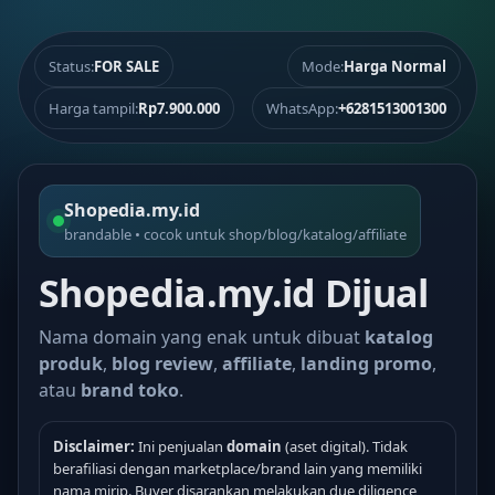
Status:
FOR SALE
Mode:
Harga Normal
Harga tampil:
Rp7.900.000
WhatsApp:
+6281513001300
Shopedia.my.id
brandable • cocok untuk shop/blog/katalog/affiliate
Shopedia.my.id Dijual
Nama domain yang enak untuk dibuat
katalog
produk
,
blog review
,
affiliate
,
landing promo
,
atau
brand toko
.
Disclaimer:
Ini penjualan
domain
(aset digital). Tidak
berafiliasi dengan marketplace/brand lain yang memiliki
nama mirip. Buyer disarankan melakukan due diligence