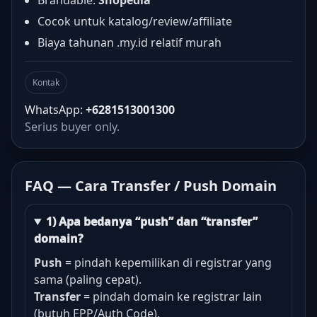
Brandable:
Shopedia
Cocok untuk katalog/review/affiliate
Biaya tahunan .my.id relatif murah
Kontak
WhatsApp:
+6281513001300
Serius buyer only.
FAQ — Cara Transfer / Push Domain
1) Apa bedanya “push” dan “transfer”
domain?
Push
= pindah kepemilikan di registrar yang
sama (paling cepat).
Transfer
= pindah domain ke registrar lain
(butuh EPP/Auth Code).