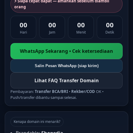
⚡ Siapa cepat dapat — amankan sebelum diambil
orang
00
00
00
00
Hari
Jam
Menit
Detik
WhatsApp Sekarang • Cek ketersediaan
Salin Pesan WhatsApp (siap kirim)
Lihat FAQ Transfer Domain
Pembayaran:
Transfer BCA/BRI
•
Rekber/COD
OK •
Push/transfer dibantu sampai selesai.
Kenapa domain ini menarik?