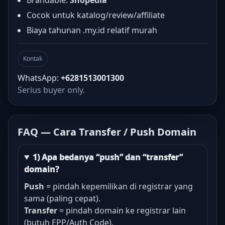
Brandable:
Shopedia
Cocok untuk katalog/review/affiliate
Biaya tahunan .my.id relatif murah
Kontak
WhatsApp:
+6281513001300
Serius buyer only.
FAQ — Cara Transfer / Push Domain
1) Apa bedanya “push” dan “transfer”
domain?
Push
= pindah kepemilikan di registrar yang
sama (paling cepat).
Transfer
= pindah domain ke registrar lain
(butuh EPP/Auth Code).