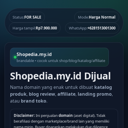
Status:
FOR SALE
Mode:
Harga Normal
Harga tampil:
Rp7.900.000
WhatsApp:
+6281513001300
Shopedia.my.id
brandable • cocok untuk shop/blog/katalog/affiliate
Shopedia.my.id Dijual
Nama domain yang enak untuk dibuat
katalog
produk
,
blog review
,
affiliate
,
landing promo
,
atau
brand toko
.
Disclaimer:
Ini penjualan
domain
(aset digital). Tidak
berafiliasi dengan marketplace/brand lain yang memiliki
nama mirip. Buyer disarankan melakukan due diligence