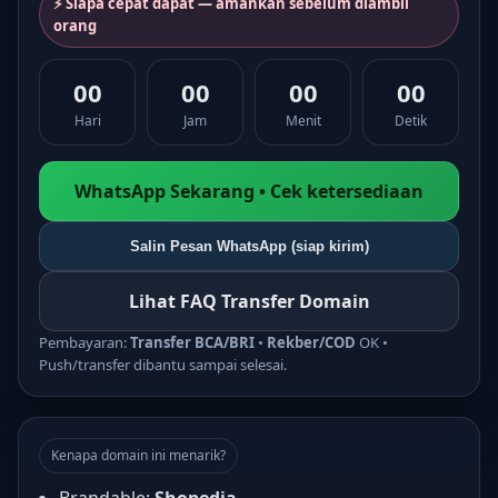
⚡ Siapa cepat dapat — amankan sebelum diambil
orang
00
00
00
00
Hari
Jam
Menit
Detik
WhatsApp Sekarang • Cek ketersediaan
Salin Pesan WhatsApp (siap kirim)
Lihat FAQ Transfer Domain
Pembayaran:
Transfer BCA/BRI
•
Rekber/COD
OK •
Push/transfer dibantu sampai selesai.
Kenapa domain ini menarik?