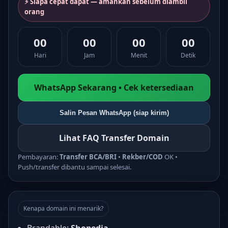
⚡ Siapa cepat dapat — amankan sebelum diambil
orang
00
00
00
00
Hari
Jam
Menit
Detik
WhatsApp Sekarang • Cek ketersediaan
Salin Pesan WhatsApp (siap kirim)
Lihat FAQ Transfer Domain
Pembayaran:
Transfer BCA/BRI
•
Rekber/COD
OK •
Push/transfer dibantu sampai selesai.
Kenapa domain ini menarik?