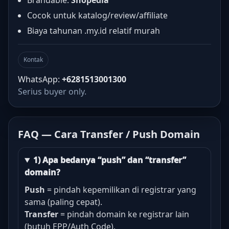
Brandable:
Shopedia
Cocok untuk katalog/review/affiliate
Biaya tahunan .my.id relatif murah
Kontak
WhatsApp:
+6281513001300
Serius buyer only.
FAQ — Cara Transfer / Push Domain
1) Apa bedanya “push” dan “transfer”
domain?
Push
= pindah kepemilikan di registrar yang
sama (paling cepat).
Transfer
= pindah domain ke registrar lain
(butuh EPP/Auth Code).