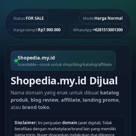
Status:
FOR SALE
Mode:
Harga Normal
Harga tampil:
Rp7.900.000
WhatsApp:
+6281513001300
Shopedia.my.id
brandable • cocok untuk shop/blog/katalog/affiliate
Shopedia.my.id Dijual
Nama domain yang enak untuk dibuat
katalog
produk
,
blog review
,
affiliate
,
landing promo
,
atau
brand toko
.
Disclaimer:
Ini penjualan
domain
(aset digital). Tidak
berafiliasi dengan marketplace/brand lain yang memiliki
nama mirip. Buyer disarankan melakukan due diligence