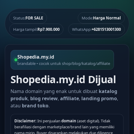
Status:
FOR SALE
Mode:
Harga Normal
Harga tampil:
Rp7.900.000
WhatsApp:
+6281513001300
Shopedia.my.id
brandable • cocok untuk shop/blog/katalog/affiliate
Shopedia.my.id Dijual
Nama domain yang enak untuk dibuat
katalog
produk
,
blog review
,
affiliate
,
landing promo
,
atau
brand toko
.
Disclaimer:
Ini penjualan
domain
(aset digital). Tidak
berafiliasi dengan marketplace/brand lain yang memiliki
nama mirip. Buyer disarankan melakukan due diligence