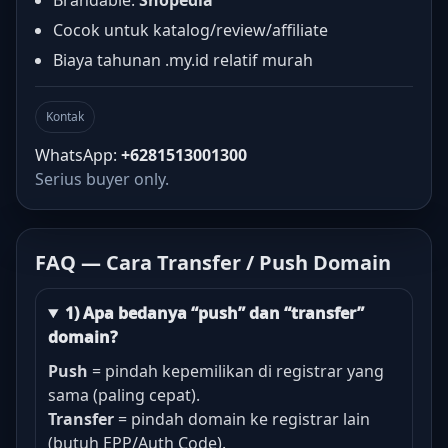
Brandable:
Shopedia
Cocok untuk katalog/review/affiliate
Biaya tahunan .my.id relatif murah
Kontak
WhatsApp:
+6281513001300
Serius buyer only.
FAQ — Cara Transfer / Push Domain
1) Apa bedanya “push” dan “transfer”
domain?
Push
= pindah kepemilikan di registrar yang
sama (paling cepat).
Transfer
= pindah domain ke registrar lain
(butuh EPP/Auth Code).