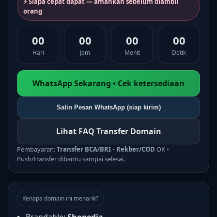
⚡ Siapa cepat dapat — amankan sebelum diambil
orang
00
00
00
00
Hari
Jam
Menit
Detik
WhatsApp Sekarang • Cek ketersediaan
Salin Pesan WhatsApp (siap kirim)
Lihat FAQ Transfer Domain
Pembayaran:
Transfer BCA/BRI
•
Rekber/COD
OK •
Push/transfer dibantu sampai selesai.
Kenapa domain ini menarik?