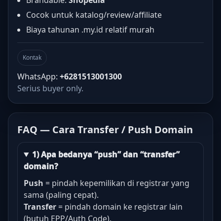
Brandable:
Shopedia
Cocok untuk katalog/review/affiliate
Biaya tahunan .my.id relatif murah
Kontak
WhatsApp:
+6281513001300
Serius buyer only.
FAQ — Cara Transfer / Push Domain
1) Apa bedanya “push” dan “transfer”
domain?
Push
= pindah kepemilikan di registrar yang
sama (paling cepat).
Transfer
= pindah domain ke registrar lain
(butuh EPP/Auth Code).