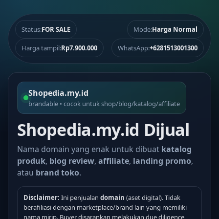
Status:
FOR SALE
Mode:
Harga Normal
Harga tampil:
Rp7.900.000
WhatsApp:
+6281513001300
Shopedia.my.id
brandable • cocok untuk shop/blog/katalog/affiliate
Shopedia.my.id Dijual
Nama domain yang enak untuk dibuat
katalog
produk
,
blog review
,
affiliate
,
landing promo
,
atau
brand toko
.
Disclaimer:
Ini penjualan
domain
(aset digital). Tidak
berafiliasi dengan marketplace/brand lain yang memiliki
nama mirip. Buyer disarankan melakukan due diligence