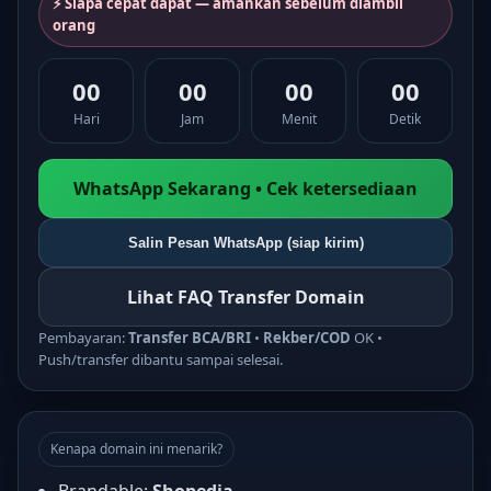
⚡ Siapa cepat dapat — amankan sebelum diambil
orang
00
00
00
00
Hari
Jam
Menit
Detik
WhatsApp Sekarang • Cek ketersediaan
Salin Pesan WhatsApp (siap kirim)
Lihat FAQ Transfer Domain
Pembayaran:
Transfer BCA/BRI
•
Rekber/COD
OK •
Push/transfer dibantu sampai selesai.
Kenapa domain ini menarik?