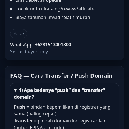
Brandable:
Shopedia
Cocok untuk katalog/review/affiliate
Biaya tahunan .my.id relatif murah
Kontak
WhatsApp:
+6281513001300
Serius buyer only.
FAQ — Cara Transfer / Push Domain
1) Apa bedanya “push” dan “transfer”
domain?
Push
= pindah kepemilikan di registrar yang
sama (paling cepat).
Transfer
= pindah domain ke registrar lain
(butuh EPP/Auth Code).