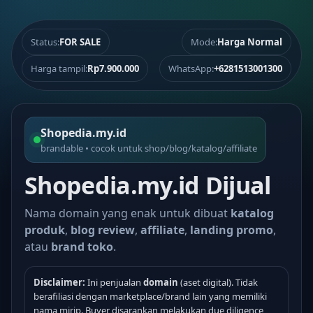
Status:
FOR SALE
Mode:
Harga Normal
Harga tampil:
Rp7.900.000
WhatsApp:
+6281513001300
Shopedia.my.id
brandable • cocok untuk shop/blog/katalog/affiliate
Shopedia.my.id Dijual
Nama domain yang enak untuk dibuat
katalog
produk
,
blog review
,
affiliate
,
landing promo
,
atau
brand toko
.
Disclaimer:
Ini penjualan
domain
(aset digital). Tidak
berafiliasi dengan marketplace/brand lain yang memiliki
nama mirip. Buyer disarankan melakukan due diligence