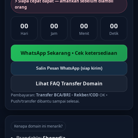
⚡ Siapa cepat dapat — amankan sebelum diambil
orang
00
00
00
00
Hari
Jam
Menit
Detik
WhatsApp Sekarang • Cek ketersediaan
Salin Pesan WhatsApp (siap kirim)
Lihat FAQ Transfer Domain
Pembayaran:
Transfer BCA/BRI
•
Rekber/COD
OK •
Push/transfer dibantu sampai selesai.
Kenapa domain ini menarik?