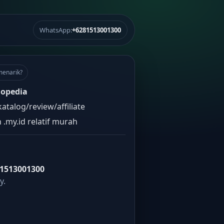
WhatsApp:
+6281513001300
menarik?
opedia
atalog/review/affiliate
 .my.id relatif murah
1513001300
y.