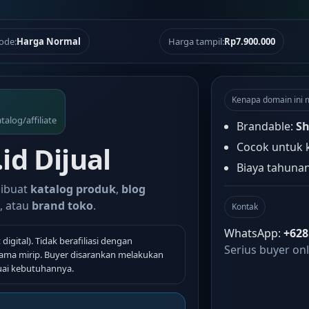
ode:
Harga Normal
Harga tampil:
Rp7.900.000
Kenapa domain ini 
alog/affiliate
Brandable:
Sh
Cocok untuk k
id Dijual
Biaya tahunan
dibuat
katalog produk
,
blog
, atau
brand toko
.
Kontak
WhatsApp:
+628
 digital). Tidak berafiliasi dengan
Serius buyer onl
nama mirip. Buyer disarankan melakukan
uai kebutuhannya.