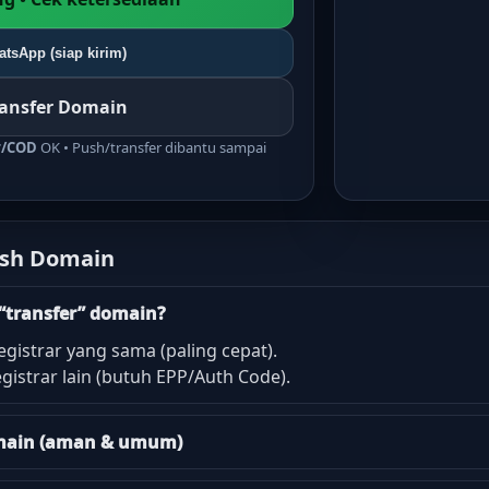
tsApp (siap kirim)
ransfer Domain
r/COD
OK • Push/transfer dibantu sampai
ush Domain
“transfer” domain?
egistrar yang sama (paling cepat).
gistrar lain (butuh EPP/Auth Code).
domain (aman & umum)