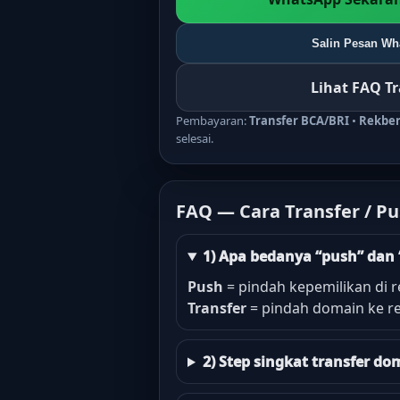
Salin Pesan Wha
Lihat FAQ T
Pembayaran:
Transfer BCA/BRI
•
Rekbe
selesai.
FAQ — Cara Transfer / P
1) Apa bedanya “push” dan 
Push
= pindah kepemilikan di r
Transfer
= pindah domain ke re
2) Step singkat transfer 