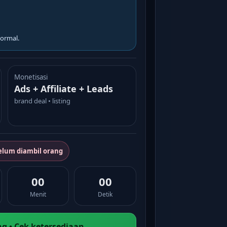
ormal.
Monetisasi
Ads + Affiliate + Leads
brand deal • listing
elum diambil orang
00
00
Menit
Detik
g • Cek ketersediaan