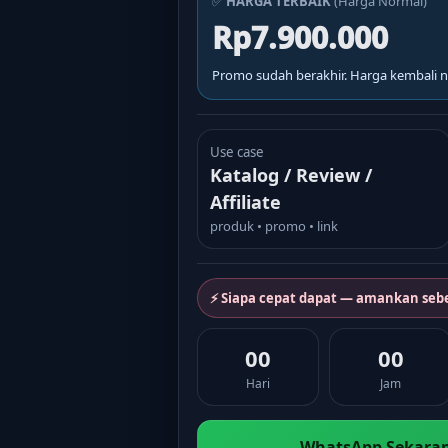
✅
HARGA TERBAIK
(Harga Normal)
Rp7.900.000
Promo sudah berakhir. Harga kembali n
Use case
Katalog / Review /
Affiliate
produk • promo • link
⚡ Siapa cepat dapat — amankan seb
00
00
Hari
Jam
WhatsApp Sekaran