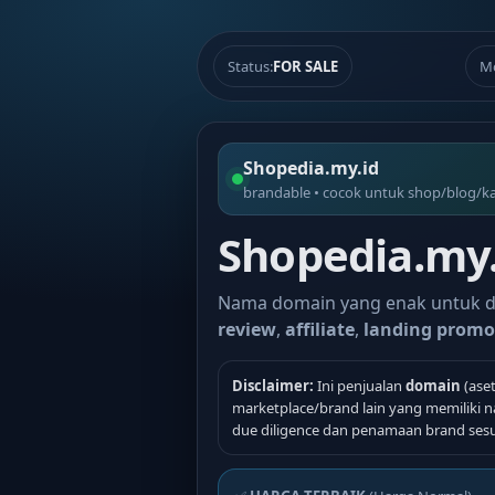
Status:
FOR SALE
M
Shopedia.my.id
brandable • cocok untuk shop/blog/kat
Shopedia.my.
Nama domain yang enak untuk 
review
,
affiliate
,
landing promo
Disclaimer:
Ini penjualan
domain
(aset
marketplace/brand lain yang memiliki 
due diligence dan penamaan brand ses