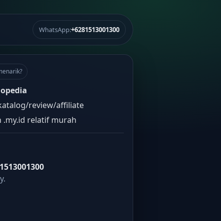
WhatsApp:
+6281513001300
menarik?
opedia
atalog/review/affiliate
 .my.id relatif murah
1513001300
y.