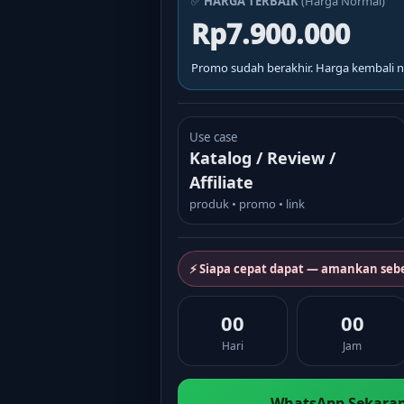
✅
HARGA TERBAIK
(Harga Normal)
Rp7.900.000
Promo sudah berakhir. Harga kembali n
Use case
Katalog / Review /
Affiliate
produk • promo • link
⚡ Siapa cepat dapat — amankan seb
00
00
Hari
Jam
WhatsApp Sekaran