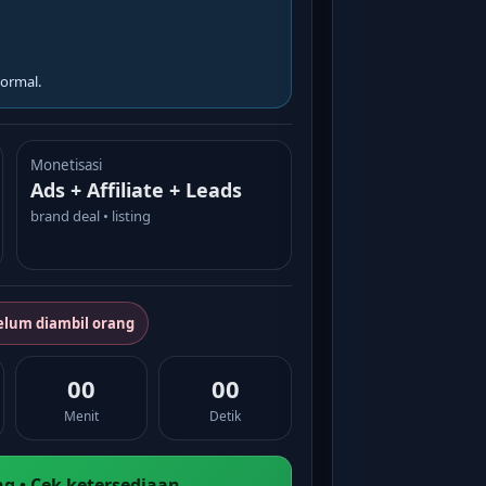
ormal.
Monetisasi
Ads + Affiliate + Leads
brand deal • listing
elum diambil orang
00
00
Menit
Detik
g • Cek ketersediaan