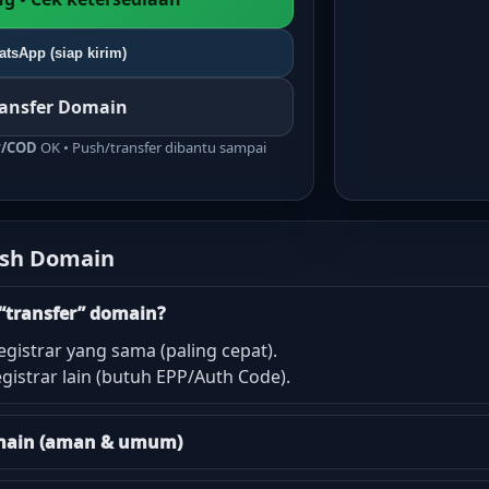
tsApp (siap kirim)
ransfer Domain
r/COD
OK • Push/transfer dibantu sampai
ush Domain
“transfer” domain?
egistrar yang sama (paling cepat).
gistrar lain (butuh EPP/Auth Code).
domain (aman & umum)