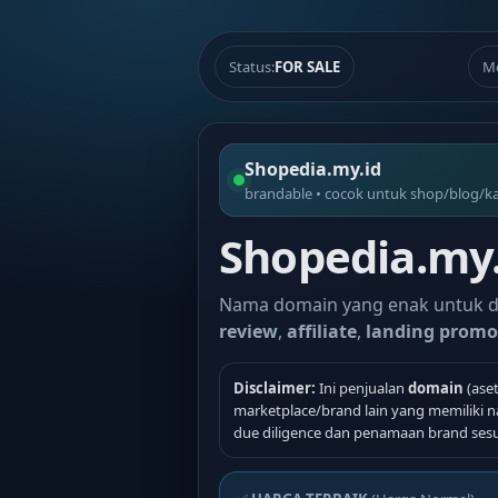
Status:
FOR SALE
M
Shopedia.my.id
brandable • cocok untuk shop/blog/kat
Shopedia.my.
Nama domain yang enak untuk 
review
,
affiliate
,
landing promo
Disclaimer:
Ini penjualan
domain
(aset
marketplace/brand lain yang memiliki 
due diligence dan penamaan brand ses