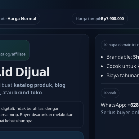
ode:
Harga Normal
Harga tampil:
Rp7.900.000
Kenapa domain ini 
alog/affiliate
Brandable:
Sh
Cocok untuk k
id Dijual
Biaya tahunan
dibuat
katalog produk
,
blog
, atau
brand toko
.
Kontak
WhatsApp:
+628
 digital). Tidak berafiliasi dengan
Serius buyer onl
nama mirip. Buyer disarankan melakukan
uai kebutuhannya.