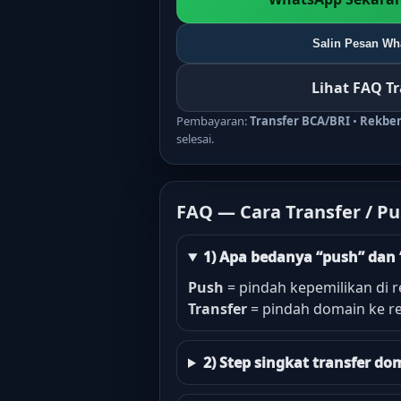
Salin Pesan Wha
Lihat FAQ T
Pembayaran:
Transfer BCA/BRI
•
Rekbe
selesai.
FAQ — Cara Transfer / P
1) Apa bedanya “push” dan 
Push
= pindah kepemilikan di r
Transfer
= pindah domain ke re
2) Step singkat transfer 