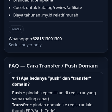
Brandable:
Shopedia
Cocok untuk katalog/review/affiliate
Biaya tahunan .my.id relatif murah
Kontak
WhatsApp:
+6281513001300
Serius buyer only.
FAQ — Cara Transfer / Push Domain
1) Apa bedanya “push” dan “transfer”
domain?
Push
= pindah kepemilikan di registrar yang
sama (paling cepat).
Transfer
= pindah domain ke registrar lain
(butuh EPP/Auth Code).