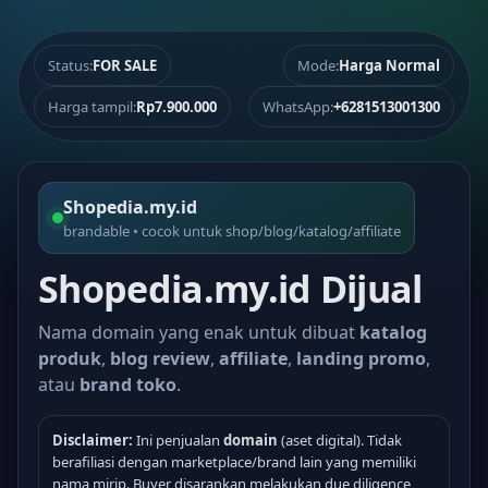
Status:
FOR SALE
Mode:
Harga Normal
Harga tampil:
Rp7.900.000
WhatsApp:
+6281513001300
Shopedia.my.id
brandable • cocok untuk shop/blog/katalog/affiliate
Shopedia.my.id Dijual
Nama domain yang enak untuk dibuat
katalog
produk
,
blog review
,
affiliate
,
landing promo
,
atau
brand toko
.
Disclaimer:
Ini penjualan
domain
(aset digital). Tidak
berafiliasi dengan marketplace/brand lain yang memiliki
nama mirip. Buyer disarankan melakukan due diligence