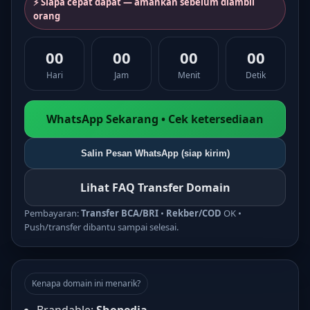
⚡ Siapa cepat dapat — amankan sebelum diambil
orang
00
00
00
00
Hari
Jam
Menit
Detik
WhatsApp Sekarang • Cek ketersediaan
Salin Pesan WhatsApp (siap kirim)
Lihat FAQ Transfer Domain
Pembayaran:
Transfer BCA/BRI
•
Rekber/COD
OK •
Push/transfer dibantu sampai selesai.
Kenapa domain ini menarik?