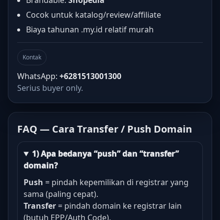
Brandable:
Shopedia
Cocok untuk katalog/review/affiliate
Biaya tahunan .my.id relatif murah
Kontak
WhatsApp:
+6281513001300
Serius buyer only.
FAQ — Cara Transfer / Push Domain
1) Apa bedanya “push” dan “transfer”
domain?
Push
= pindah kepemilikan di registrar yang
sama (paling cepat).
Transfer
= pindah domain ke registrar lain
(butuh EPP/Auth Code).