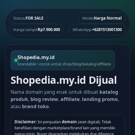
Status:
FOR SALE
Mode:
Harga Normal
Harga tampil:
Rp7.900.000
WhatsApp:
+6281513001300
Shopedia.my.id
brandable • cocok untuk shop/blog/katalog/affiliate
Shopedia.my.id Dijual
Nama domain yang enak untuk dibuat
katalog
produk
,
blog review
,
affiliate
,
landing promo
,
atau
brand toko
.
Disclaimer:
Ini penjualan
domain
(aset digital). Tidak
berafiliasi dengan marketplace/brand lain yang memiliki
nama mirip. Buyer disarankan melakukan due diligence