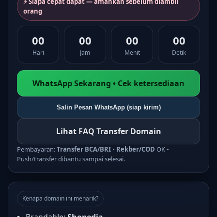
⚡ Siapa cepat dapat — amankan sebelum diambil
orang
00
00
00
00
Hari
Jam
Menit
Detik
WhatsApp Sekarang • Cek ketersediaan
Salin Pesan WhatsApp (siap kirim)
Lihat FAQ Transfer Domain
Pembayaran:
Transfer BCA/BRI
•
Rekber/COD
OK •
Push/transfer dibantu sampai selesai.
Kenapa domain ini menarik?