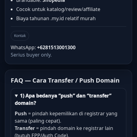
Brandable:
Shopedia
Cocok untuk katalog/review/affiliate
Biaya tahunan .my.id relatif murah
Kontak
WhatsApp:
+6281513001300
Serius buyer only.
FAQ — Cara Transfer / Push Domain
1) Apa bedanya “push” dan “transfer”
domain?
Push
= pindah kepemilikan di registrar yang
sama (paling cepat).
Transfer
= pindah domain ke registrar lain
(butuh EPP/Auth Code).