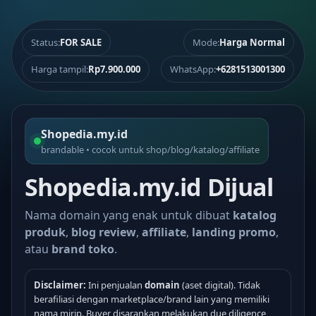
Status:
FOR SALE
Mode:
Harga Normal
Harga tampil:
Rp7.900.000
WhatsApp:
+6281513001300
Shopedia.my.id
brandable • cocok untuk shop/blog/katalog/affiliate
Shopedia.my.id Dijual
Nama domain yang enak untuk dibuat
katalog
produk
,
blog review
,
affiliate
,
landing promo
,
atau
brand toko
.
Disclaimer:
Ini penjualan
domain
(aset digital). Tidak
berafiliasi dengan marketplace/brand lain yang memiliki
nama mirip. Buyer disarankan melakukan due diligence