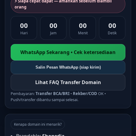
⚡ Siapa cepat dapat — amankan sebelum diambil
orang
00
00
00
00
Hari
Jam
Menit
Detik
WhatsApp Sekarang • Cek ketersediaan
Salin Pesan WhatsApp (siap kirim)
Lihat FAQ Transfer Domain
Pembayaran:
Transfer BCA/BRI
•
Rekber/COD
OK •
Push/transfer dibantu sampai selesai.
Kenapa domain ini menarik?