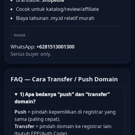
Brandable:
Shopedia
Cocok untuk katalog/review/affiliate
Biaya tahunan .my.id relatif murah
Kontak
WhatsApp:
+6281513001300
Serius buyer only.
FAQ — Cara Transfer / Push Domain
1) Apa bedanya “push” dan “transfer”
domain?
Push
= pindah kepemilikan di registrar yang
sama (paling cepat).
Transfer
= pindah domain ke registrar lain
(butuh EPP/Auth Code).