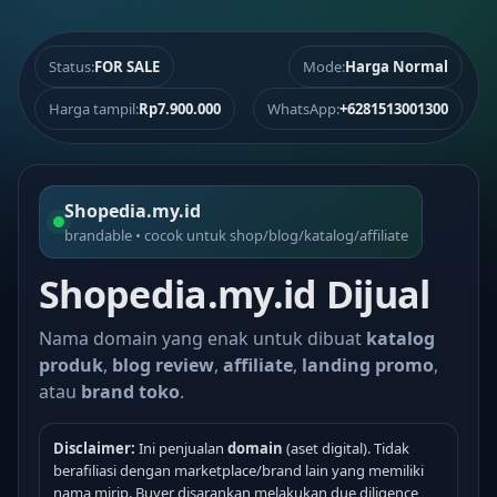
Status:
FOR SALE
Mode:
Harga Normal
Harga tampil:
Rp7.900.000
WhatsApp:
+6281513001300
Shopedia.my.id
brandable • cocok untuk shop/blog/katalog/affiliate
Shopedia.my.id Dijual
Nama domain yang enak untuk dibuat
katalog
produk
,
blog review
,
affiliate
,
landing promo
,
atau
brand toko
.
Disclaimer:
Ini penjualan
domain
(aset digital). Tidak
berafiliasi dengan marketplace/brand lain yang memiliki
nama mirip. Buyer disarankan melakukan due diligence