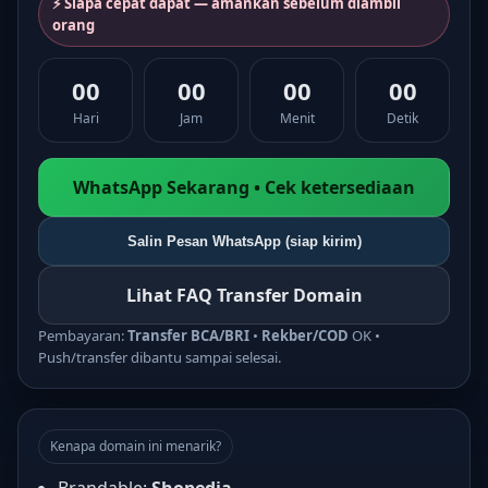
⚡ Siapa cepat dapat — amankan sebelum diambil
orang
00
00
00
00
Hari
Jam
Menit
Detik
WhatsApp Sekarang • Cek ketersediaan
Salin Pesan WhatsApp (siap kirim)
Lihat FAQ Transfer Domain
Pembayaran:
Transfer BCA/BRI
•
Rekber/COD
OK •
Push/transfer dibantu sampai selesai.
Kenapa domain ini menarik?